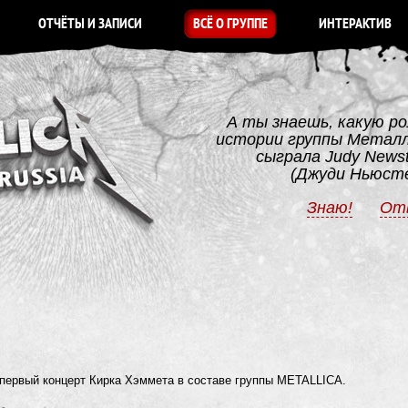
ОТЧЁТЫ И ЗАПИСИ
ВСЁ О ГРУППЕ
ИНТЕРАКТИВ
А ты знаешь, какую ро
истории группы Метал
сыграла Judy News
(Джуди Ньюст
Знаю!
От
первый концерт Кирка Хэммета в составе группы METALLICA.