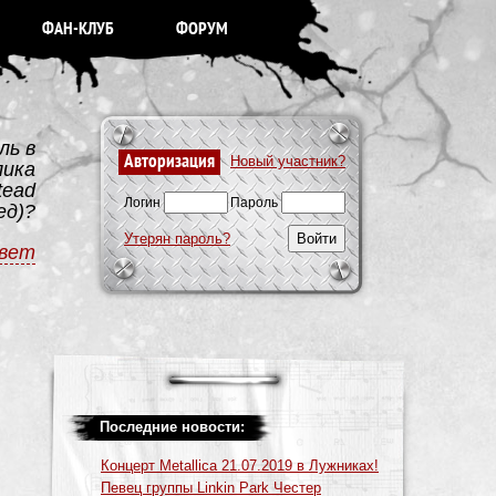
ФАН-КЛУБ
ФОРУМ
ль в
Авторизация
Новый участник?
лика
tead
Логин
Пароль
ед)?
Утерян пароль?
вет
Последние новости:
Концерт Metallica 21.07.2019 в Лужниках!
Певец группы Linkin Park Честер