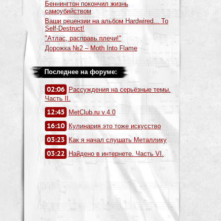
Беннингтон покончил жизнь
самоубийством
Ваши рецензии на альбом Hardwired... To
Self-Destruct!
"Атлас, расправь плечи!"
Дорожка №2 – Moth Into Flame
Последнее на форуме:
02:06
Рассуждения на серьёзные темы.
Часть II.
12:45
MetClub.ru v.4.0
16:10
Кулинария это тоже искусство
03:23
Как я начал слушать Металлику
03:22
Найдено в интернете. Часть VI.