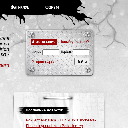
ФАН-КЛУБ
ФОРУМ
ль в
Авторизация
Новый участник?
лика
rich
Логин
Пароль
их)?
Утерян пароль?
вет
Последние новости:
Концерт Metallica 21.07.2019 в Лужниках!
Певец группы Linkin Park Честер