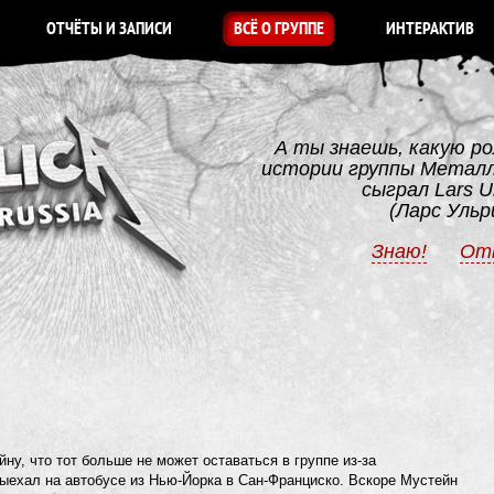
ОТЧЁТЫ И ЗАПИСИ
ВСЁ О ГРУППЕ
ИНТЕРАКТИВ
А ты знаешь, какую ро
истории группы Метал
сыграл Lars Ul
(Ларс Ульр
Знаю!
От
, что тот больше не может оставаться в группе из-за
выехал на автобусе из Нью-Йорка в Сан-Франциско. Вскоре Мустейн