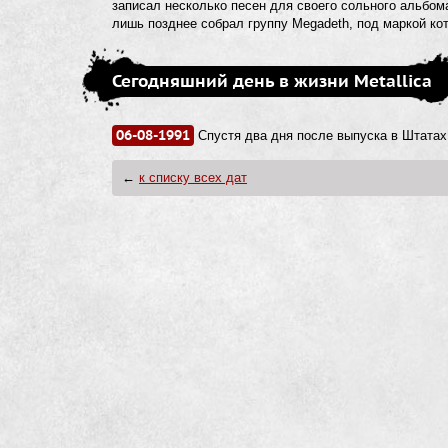
записал несколько песен для своего сольного альбома п
лишь позднее собрал группу Megadeth, под маркой ко
Сегодняшний день в жизни Metallica
06-08-1991
Спустя два дня после выпуска в Штатах
←
к списку всех дат