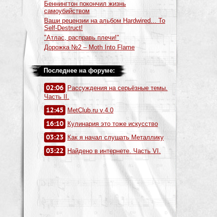
Беннингтон покончил жизнь
самоубийством
Ваши рецензии на альбом Hardwired... To
Self-Destruct!
"Атлас, расправь плечи!"
Дорожка №2 – Moth Into Flame
Последнее на форуме:
02:06
Рассуждения на серьёзные темы.
Часть II.
12:45
MetClub.ru v.4.0
16:10
Кулинария это тоже искусство
03:23
Как я начал слушать Металлику
03:22
Найдено в интернете. Часть VI.