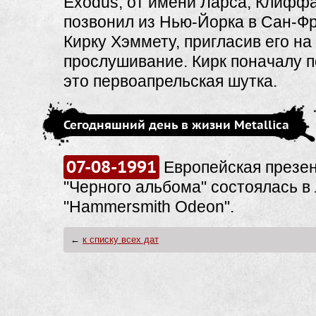
Exodus, от имени Ларса, Клифф
позвонил из Нью-Йорка в Сан-Ф
Кирку Хэммету, пригласив его на
прослушивание. Кирк поначалу п
это первоапрельская шутка.
Сегодняшний день в жизни Metallica
07-08-1991
Европейская презе
"Черного альбома" состоялась в
"Hammersmith Odeon".
←
к списку всех дат