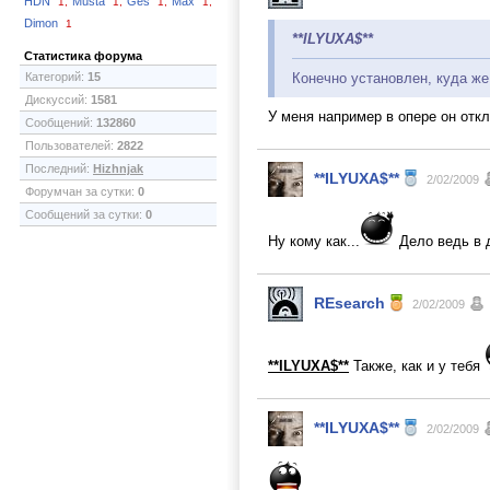
HDN
Musta
Ges
Max
1,
1,
1,
1,
Dimon
1
**ILYUXA$**
Статистика форума
Категорий:
15
Конечно установлен, куда же
Дискуссий:
1581
У меня например в опере он откл
Сообщений:
132860
Пользователей:
2822
Последний:
Hizhnjak
**ILYUXA$**
2/02/2009
Форумчан за сутки:
0
Сообщений за сутки:
0
Ну кому как...
Дело ведь в д
REsearch
2/02/2009
**ILYUXA$**
Также, как и у тебя
**ILYUXA$**
2/02/2009