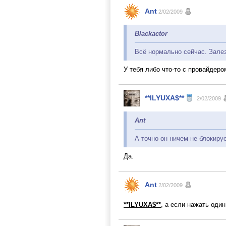
Ant
2/02/2009
Blackactor
Всё нормально сейчас. Залез
У тебя либо что-то с провайдер
**ILYUXA$**
2/02/2009
Ant
А точно он ничем не блокиру
Да.
Ant
2/02/2009
**ILYUXA$**
, а если нажать оди