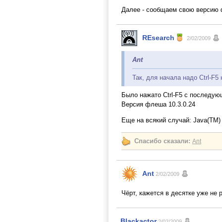
Далее - сообщаем свою версию
REsearch
2/02/2009
Ant
Так, для начала надо Ctrl-F5
Было нажато Ctrl-F5 с последую
Версия флеша 10.3.0.24
Еще на всякий случай: Java(TM) 
Спасибо сказали:
Ant
Ant
2/02/2009
Чёрт, кажется в десятке уже не 
Blackactor
2/02/2009