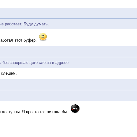
не работает. Буду думать.
работал этот буфер.
с без завершающего слеша в адресе
о слешем.
доступны. Я просто так не гнал бы...