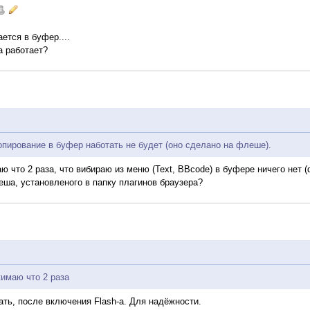
ется в буфер....
а работает?
копирование в буфер наботать не будет (оно сделано на флеше).
 что 2 раза, что вибираю из меню (Text, BBcode) в буфере ничего нет (ф
еша, установленого в папку плагинов браузера?
имаю что 2 раза
жать, после включения Flash-a. Для надёжности.