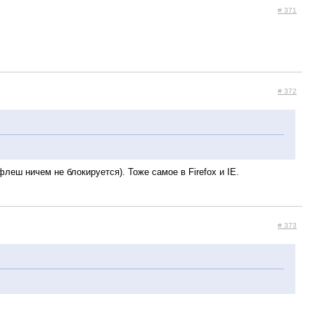
# 371
# 372
леш ничем не блокируется). Тоже самое в Firefox и IE.
# 373