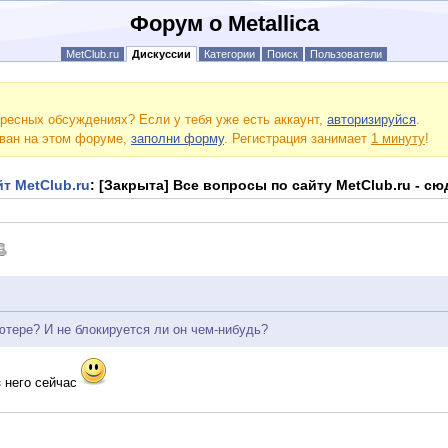
Форум о Metallica
MetClub.ru
Дискуссии
Категории
Поиск
Пользователи
ресных обсуждениях? Если у тебя уже есть аккаунт,
авторизируйся
.
ован на этом форуме,
заполни форму
. Регистрация занимает
1 минуту
!
т MetClub.ru
: [Закрыта] Все вопросы по сайту MetClub.ru - сю
ютере? И не блокируется ли он чем-нибудь?
 него сейчас