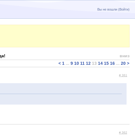
Вы не вошли (
Войти
)
да!
вниз
<
1
...
9
10
11
12
13
14
15
16
...
20
>
# 361
# 362