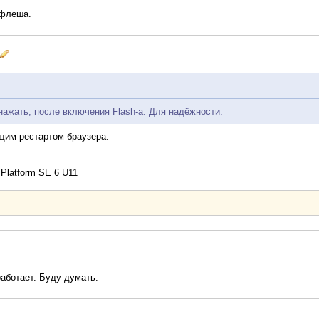
 флеша.
 нажать, после включения Flash-a. Для надёжности.
щим рестартом браузера.
Platform SE 6 U11
работает. Буду думать.