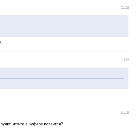
# 368
е.
# 369
# 370
пункт, что-то в буфере появится?