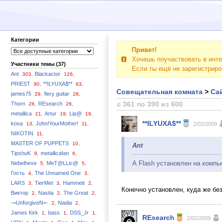
Категории
Привет!
Хочешь поучаствовать в инте
Участники темы (37)
Если ты ещё не зарегистрир
Ant
Blackactor
303,
126,
PRIEST
**ILYUXA$**
90,
63,
Совещательная комната
>
Сай
james75
fiery guitar
29,
28,
с 361 по 390 из 600
Thorn
REsearch
26,
26,
metallica
Artur
Lip@
21,
19,
19,
**ILYUXA$**
kosa
John!YourMother!
13,
11,
2/02/2009
NIKOTIN
11,
MASTER OF PUPPETS
10,
Ant
TipshuK
metallicafan
9,
6,
А Flash установлен на компь
Nebelhexe
MeT@LLic@
5,
5,
Гость
The Unnamed One
4,
3,
LARS
TierMet
Hammett
3,
3,
2,
Конечно установлен, куда же без
Виктор
Nastia
The Great
2,
2,
2,
-=UnforgiveN=-
Nadia
2,
2,
James Kirk
bass
DSS_Jr
1,
1,
1,
REsearch
2/02/2009