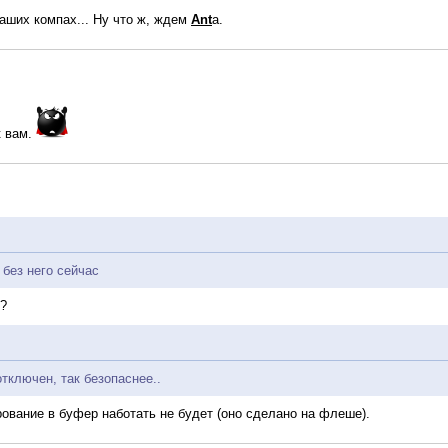
наших компах... Ну что ж, ждем
Ant
а.
к вам.
 без него сейчас
я?
тключен, так безопаснее..
рование в буфер наботать не будет (оно сделано на флеше).