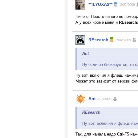
**ILYUXA$**
2/02/2009
Ничего. Просто ничего не помеща
А у всех кроме меня и
REsearch
REsearch
2/02/2009
Ant
Ну если он блокируется, то 
Ну вот, включил я флеш, нажимаю
Может это зависит от версии фл
Ant
2/02/2009
REsearch
Ну вот, включил я флеш, наж
Так, для начала надо Ctrl-F5 на