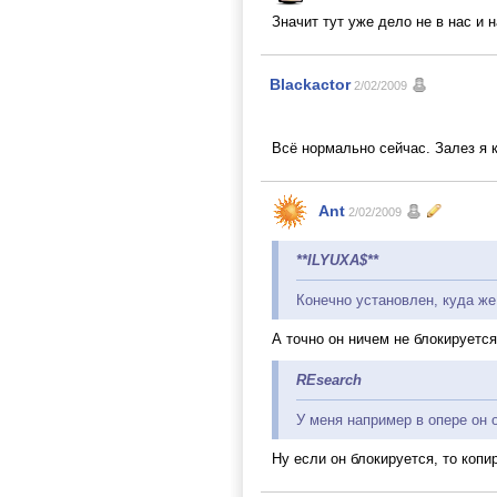
Значит тут уже дело не в нас и 
Blackactor
2/02/2009
Всё нормально сейчас. Залез я 
Ant
2/02/2009
**ILYUXA$**
Конечно установлен, куда же
А точно он ничем не блокируетс
REsearch
У меня например в опере он о
Ну если он блокируется, то копи