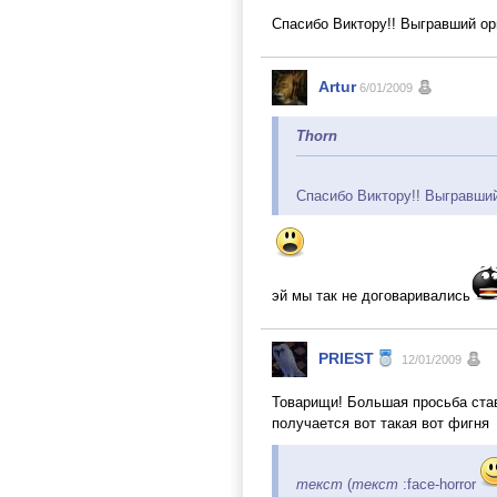
Спасибо Виктору!! Выгравший о
Artur
6/01/2009
Thorn
Спасибо Виктору!! Выгравши
эй мы так не договаривались
PRIEST
12/01/2009
Товарищи! Большая просьба став
получается вот такая вот фигня
текст
(
текст
:face-horror