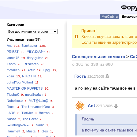
Фору
MetClub.ru
Дискусс
Категории
Привет!
Хочешь поучаствовать в инте
Участники темы (37)
Если ты ещё не зарегистрир
Ant
Blackactor
303,
126,
PRIEST
**ILYUXA$**
90,
63,
Совещательная комната
>
Сай
james75
fiery guitar
29,
28,
с 301 по 330 из 600
Thorn
REsearch
26,
26,
metallica
Artur
Lip@
21,
19,
19,
Гость
kosa
NIKOTIN
13,
11,
22/12/2008
John!YourMother!
11,
а почему на сайте табы все не 
MASTER OF PUPPETS
10,
TipshuK
metallicafan
9,
6,
Nebelhexe
MeT@LLic@
5,
5,
Ant
22/12/2008
Гость
The Unnamed One
4,
3,
LARS
TierMet
Виктор
3,
3,
2,
Гость
Nastia
The Great
2,
2,
-=UnforgiveN=-
Nadia
2,
2,
а почему на сайте табы все 
Hammett
Musta
Ges
2,
1,
1,