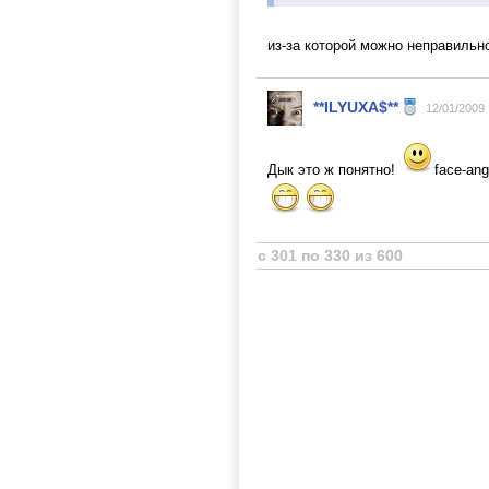
из-за которой можно неправильн
**ILYUXA$**
12/01/2009
Дык это ж понятно!
face-ang
с 301 по 330 из 600