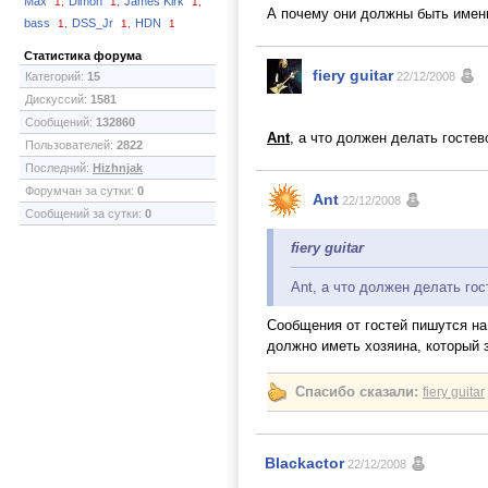
Max
Dimon
James Kirk
1,
1,
1,
А почему они должны быть имен
bass
DSS_Jr
HDN
1,
1,
1
Статистика форума
fiery guitar
Категорий:
15
22/12/2008
Дискуссий:
1581
Сообщений:
132860
Ant
, а что должен делать гостев
Пользователей:
2822
Последний:
Hizhnjak
Форумчан за сутки:
0
Ant
22/12/2008
Сообщений за сутки:
0
fiery guitar
Ant, а что должен делать го
Сообщения от гостей пишутся на
должно иметь хозяина, который 
Спасибо сказали:
fiery guitar
Blackactor
22/12/2008