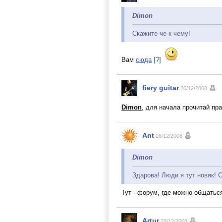
Dimon
Скажите че к чему!
Вам
сюда
[?]
fiery guitar
26/12/2008
Dimon
, для начала прочитай пр
Ant
26/12/2008
Dimon
Здарова! Люди я тут новяк! С
Тут - форум, где можно общаться
Artur
29/12/2008