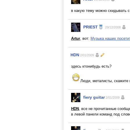
в какую тему можно скидывать с
PRIEST
29/12/2008
Artur
, вот:
Музыка наших посети
HDN
2/01/2009
здесь ктонибудь есть?
Люди, металисты, скажите 
fiery guitar
2/01/2009
HDN
, все не прочитанные сооб
в левой панели команд под слов