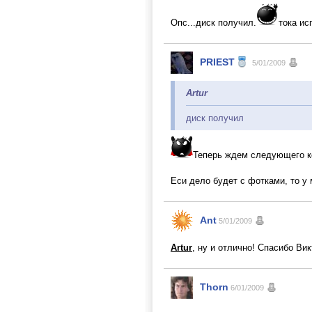
Опс...диск получил.
тока ис
PRIEST
5/01/2009
Artur
диск получил
Теперь ждем следующего 
Еси дело будет с фотками, то у
Ant
5/01/2009
Artur
, ну и отлично! Спасибо Ви
Thorn
6/01/2009