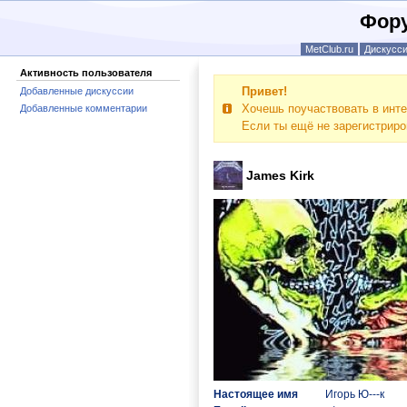
Фору
MetClub.ru
Дискусс
Активность пользователя
Привет!
Добавленные дискуссии
Хочешь поучаствовать в инте
Добавленные комментарии
Если ты ещё не зарегистрир
James Kirk
Настоящее имя
Игорь Ю---к