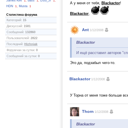
James Kirk
bass
DSS_Jr
1,
1,
1,
А у меня от тебя,
Blackactor
!
HDN
Musta
1,
1
Blackactor
,
Статистика форума
Категорий:
15
Дискуссий:
1581
Ant
1/12/2008
Сообщений:
132860
Пользователей:
2822
Blackactor
Последний:
Hizhnjak
Форумчан за сутки:
0
И ещё расставил авторов "сп
Сообщений за сутки:
0
Это да, подзабыл чего-то.
Blackactor
1/12/2008
У Торна от меня тоже больше все
Thorn
1/12/2008
Blackactor