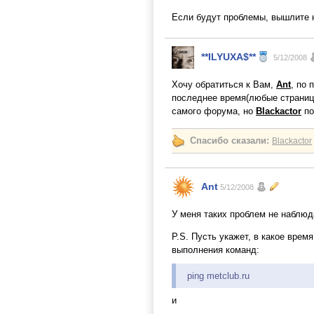
Если будут проблемы, вышлите на
**ILYUXA$**
5/12/2008
Хочу обратиться к Вам,
Ant
, по 
последнее время(любые страницы
самого форума, но
Blackactor
по
Спасибо сказали:
Blackactor
Ant
5/12/2008
У меня таких проблем не наблюд
P.S. Пусть укажет, в какое вре
выполнения команд:
ping metclub.ru
и