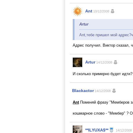
Ant
10/12/2008
Artur
Ant,тебе пришел мой адрес?ч
Адрес получил. Виктор сказал, 
Artur
14/12/2008
И сколько примерно будет идти?
Blackactor
14/12/2008
Ant
Поменяй фразу "Мемберов за 
кошмарное слово - "Мембер" ? Ой
**ILYUXA$**
14/12/2008