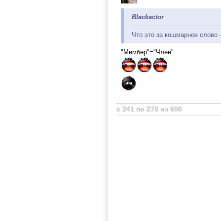
Blackactor
Что это за кошмарное слово 
"Мембер"="Член"
с 241 по 270 из 600