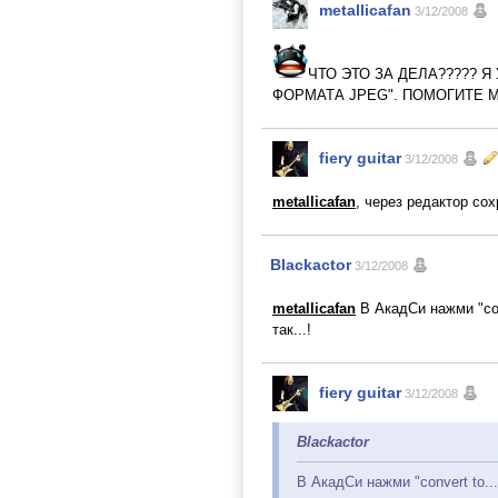
metallicafan
3/12/2008
ЧТО ЭТО ЗА ДЕЛА????? 
ФОРМАТА JPEG". ПОМОГИТЕ 
fiery guitar
3/12/2008
metallicafan
, через редактор со
Blackactor
3/12/2008
metallicafan
В АкадСи нажми "con
так...!
fiery guitar
3/12/2008
Blackactor
В АкадСи нажми "convert to...