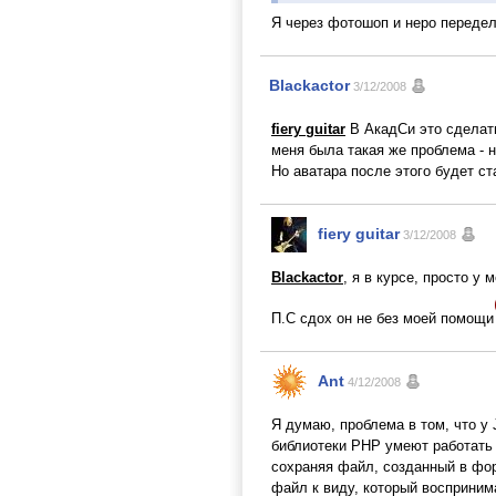
Я через фотошоп и неро переде
Blackactor
3/12/2008
fiery guitar
В АкадСи это сделать
меня была такая же проблема - н
Но аватара после этого будет ст
fiery guitar
3/12/2008
Blackactor
, я в курсе, просто у
П.С сдох он не без моей помощи
Ant
4/12/2008
Я думаю, проблема в том, что у
библиотеки PHP умеют работать 
сохраняя файл, созданный в фор
файл к виду, который восприни