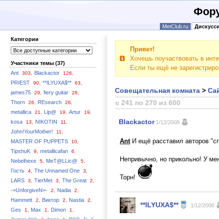
Фору
MetClub.ru
Дискусс
Категории
Привет!
Хочешь поучаствовать в инте
Участники темы (37)
Если ты ещё не зарегистрир
Ant
Blackactor
303,
126,
PRIEST
**ILYUXA$**
90,
63,
Совещательная комната
>
Сай
james75
fiery guitar
29,
28,
с 241 по 270 из 600
Thorn
REsearch
26,
26,
metallica
Lip@
Artur
21,
19,
19,
Blackactor
kosa
NIKOTIN
13,
11,
1/12/2008
John!YourMother!
11,
Ant
И ещё расставил авторов "спа
MASTER OF PUPPETS
10,
TipshuK
metallicafan
9,
6,
Непривычно, но прикольно! У ме
Nebelhexe
MeT@LLic@
5,
5,
Гость
The Unnamed One
4,
3,
Торн!
LARS
TierMet
The Great
3,
3,
2,
-=UnforgiveN=-
Nadia
2,
2,
Hammett
Виктор
Nastia
2,
2,
2,
**ILYUXA$**
1/12/2008
Ges
Max
Dimon
1,
1,
1,