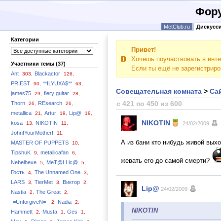
Фору
MetClub.ru
Дискусс
Категории
Привет!
Хочешь поучаствовать в инте
Участники темы (37)
Если ты ещё не зарегистрир
Ant
Blackactor
303,
126,
PRIEST
**ILYUXA$**
90,
63,
Совещательная комната
>
Сай
james75
fiery guitar
29,
28,
с 421 по 450 из 600
Thorn
REsearch
26,
26,
metallica
Artur
Lip@
21,
19,
19,
NIKOTIN
kosa
NIKOTIN
13,
11,
24/02/2009
John!YourMother!
11,
А из бани кто нибудь живой вы
MASTER OF PUPPETS
10,
TipshuK
metallicafan
9,
6,
жевать его до самой смерти?
Nebelhexe
MeT@LLic@
5,
5,
Гость
The Unnamed One
4,
3,
LARS
TierMet
Виктор
3,
3,
2,
Lip@
24/02/2009
Nastia
The Great
2,
2,
-=UnforgiveN=-
Nadia
2,
2,
NIKOTIN
Hammett
Musta
Ges
2,
1,
1,