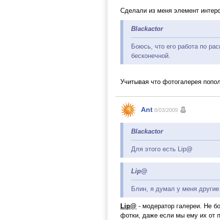
Сделали из меня элемент интер
Blackactor
Боюсь, что его работа по р
бесконечной.
Учитывая что фотогалерея попол
Ant
8/03/2009
Blackactor
Для этого есть Lip@
Lip@
Блин, я думал у меня други
Lip@
- модератор галереи. Не бо
фотки, даже если мы ему их от п