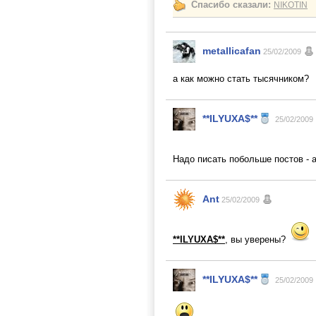
Спасибо сказали:
NIKOTIN
metallicafan
25/02/2009
а как можно стать тысячником?
**ILYUXA$**
25/02/2009
Надо писать побольше постов - а
Ant
25/02/2009
**ILYUXA$**
, вы уверены?
**ILYUXA$**
25/02/2009