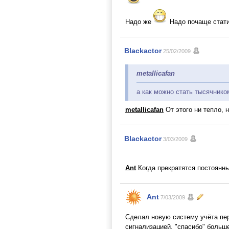
Надо же
Надо почаще стати
Blackactor
25/02/2009
metallicafan
а как можно стать тысячнико
metallicafan
От этого ни тепло, н
Blackactor
3/03/2009
Ant
Когда прекратятся постоянны
Ant
7/03/2009
Сделал новую систему учёта пер
сигнализацией, "спасибо" больш