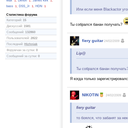
Max
Dimon
James Kirk
1,
1,
1,
bass
DSS_Jr
HDN
1,
1,
1
Или если меня Blackactor уг
Статистика форума
Категорий:
15
Ты собрался банан получать?
Дискуссий:
1581
Сообщений:
132860
Пользователей:
2822
fiery guitar
24/02/2009
Последний:
Hizhnjak
Форумчан за сутки:
0
Lip@
Сообщений за сутки:
0
Ты собрался банан получать
Я когда только зарегистрировалс
NIKOTIN
24/02/2009
fiery guitar
то боялся, что забанят за н