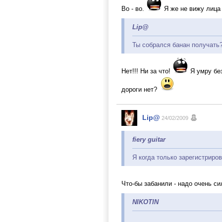
Во - во.
Я же не вижу лица 
Lip@
Ты собрался банан получать
Нет!!! Ни за что!
Я умру без
дороги нет?
Lip@
24/02/2009
fiery guitar
Я когда только зарегистриров
Что-бы забанили - надо очень си
NIKOTIN