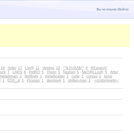
Вы не вошли (
Войти
)
:
18
Aster
:
17
Lip@
:
11
Venera
:
10
**ILYUXA$**
:
9
REsearch
:
fuck
:
7
LARS
:
6
PetRO
:
5
Thorn
:
5
Nadian
:
5
MeT@LLic@
:
5
Artur
:
metalliman
:
2
NeithaN
:
2
metallicafan
:
2
code
:
2
corvus
:
2
kosa
:
H
:
1
DSS_Jr
:
1
Picasso
:
1
denmark
:
1
shilkin-man
:
1
-=UnforgiveN=-
: