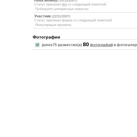
Ньюсмейкер
(10/12/2007)
Статус присвоил
Ant
со следующей пометкой:
Публикует интересные новости.
Участник
(22/11/2007)
Статус присвоил форум со следующей пометкой:
Регистрация принята.
Фотографии
80
james75 разместил(а)
фотографий
в фотогалер