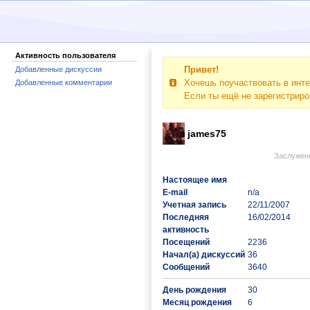
Активность пользователя
Привет!
Добавленные дискуссии
Хочешь поучаствовать в инте
Добавленные комментарии
Если ты ещё не зарегистрир
james75
Заслужен
Настоящее имя
E-mail
n/a
Учетная запись
22/11/2007
Последняя
16/02/2014
активность
Посещений
2236
Начал(а) дискуссий
36
Сообщений
3640
День рождения
30
Месяц рождения
6