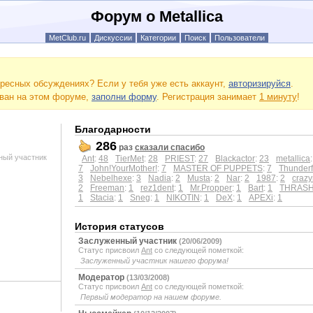
Форум о Metallica
MetClub.ru
Дискуссии
Категории
Поиск
Пользователи
ресных обсуждениях? Если у тебя уже есть аккаунт,
авторизируйся
.
ован на этом форуме,
заполни форму
. Регистрация занимает
1 минуту
!
Благодарности
286
раз
сказали спасибо
ный участник
Ant
:
48
TierMet
:
28
PRIEST
:
27
Blackactor
:
23
metallica
7
John!YourMother!
:
7
MASTER OF PUPPETS
:
7
Thunder
3
Nebelhexe
:
3
Nadia
:
2
Musta
:
2
Nar
:
2
1987
:
2
crazy
2
Freeman
:
1
rez1dent
:
1
Mr.Propper
:
1
Bart
:
1
THRAS
1
Stacia
:
1
Sneg
:
1
NIKOTIN
:
1
DeX
:
1
APEXi
:
1
История статусов
Заслуженный участник
(20/06/2009)
Статус присвоил
Ant
со следующей пометкой:
Заслуженный участник нашего форума!
Модератор
(13/03/2008)
Статус присвоил
Ant
со следующей пометкой:
Первый модератор на нашем форуме.