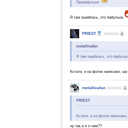
Прабабульки
Я там ошиблась, это бабулька
PRIEST
15/05/2010
metallicafan
Я там ошиблась, это бабульк
Кстати, и на фотке написано, ш
metallicafan
15/05/2010
PRIEST
Кстати, и на фотке написано
ну так а я о чем??