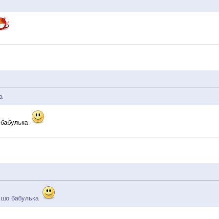
а
о бабулька
, шо бабулька