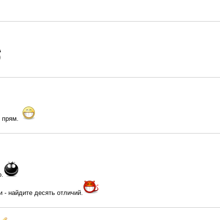
и прям.
о.
и - найдите десять отличий.