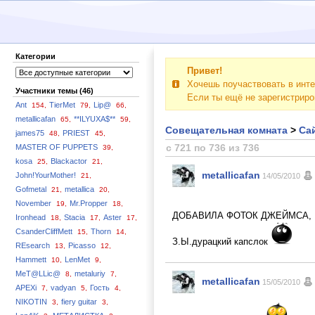
Категории
Привет!
Хочешь поучаствовать в инте
Участники темы (46)
Если ты ещё не зарегистрир
Ant
TierMet
Lip@
154,
79,
66,
metallicafan
**ILYUXA$**
65,
59,
Совещательная комната
>
Сай
james75
PRIEST
48,
45,
с 721 по 736 из 736
MASTER OF PUPPETS
39,
kosa
Blackactor
25,
21,
metallicafan
John!YourMother!
21,
14/05/2010
Gofmetal
metallica
21,
20,
November
Mr.Propper
19,
18,
ДОБАВИЛА ФОТОК ДЖЕЙМСА, 
Ironhead
Stacia
Aster
18,
17,
17,
CsanderCliffMett
Thorn
15,
14,
З.Ы.дурацкий капслок
REsearch
Picasso
13,
12,
Hammett
LenMet
10,
9,
MeT@LLic@
metaluriy
8,
7,
metallicafan
15/05/2010
APEXi
vadyan
Гость
7,
5,
4,
NIKOTIN
fiery guitar
3,
3,