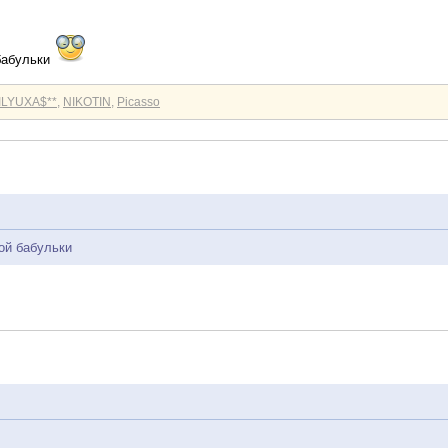
бабульки
*ILYUXA$**
,
NIKOTIN
,
Picasso
ой бабульки