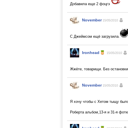
Добавила еще 2 фоцгэ
November
15/05/2010
С Джеймсом ещё загрузила.
Ironhead
15/05/2010
Жжёте, товарищи. Без остановк
November
15/05/2010
Я хочу чтобы с Хетом тыщу был
Роберта альбом,13-я и 31-я фотк