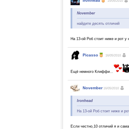
Ironhead
15/05/2010
November
найдите десять отличий
На 13-ой Роб стоит ниже и рот у
Picasso
16/05/2010
Ещё немного Клиффи...
November
16/05/2010
Ironhead
На 13-ой Роб стоит ниже и ро
Если честно,10 отличий я и сам