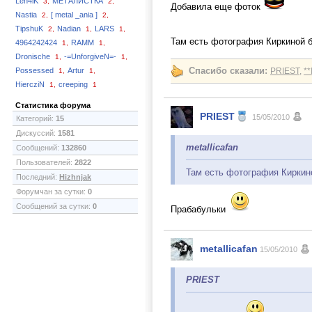
Len4iK
МЕТАЛИСТКА
3,
2,
Добавила еще фоток
Nastia
[ metal _ania ]
2,
2,
TipshuK
Nadian
LARS
2,
1,
1,
Там есть фотография Киркиной 
4964242424
RAMM
1,
1,
Dronische
-=UnforgiveN=-
1,
1,
Спасибо сказали:
Possessed
Artur
PRIEST
,
*
1,
1,
HiercziN
creeping
1,
1
Статистика форума
PRIEST
15/05/2010
Категорий:
15
Дискуссий:
1581
metallicafan
Сообщений:
132860
Пользователей:
2822
Там есть фотография Киркин
Последний:
Hizhnjak
Форумчан за сутки:
0
Сообщений за сутки:
0
Прабабульки
metallicafan
15/05/2010
PRIEST