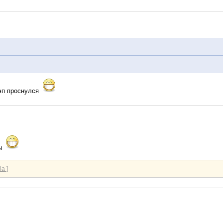
кэп проснулся
ры
ia ]