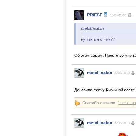
PRIEST
15/05/2010
metallicafan
ну так а я о чем??
Об этом самом. Просто во мне 
metallicafan
15/05/2010
Добавила фотку Киркиной сест
Спасибо сказали:
[ metal _an
metallicafan
15/05/2010