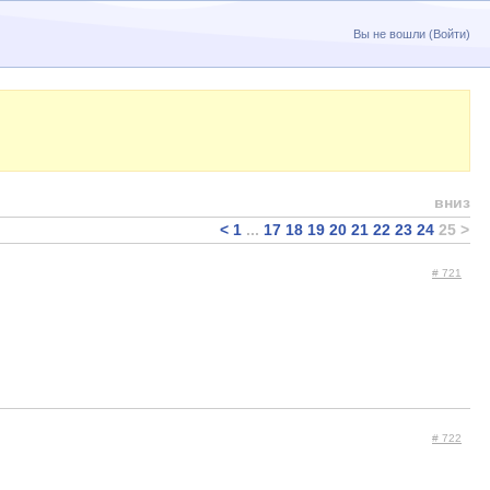
Вы не вошли (
Войти
)
вниз
<
1
...
17
18
19
20
21
22
23
24
25
>
# 721
# 722