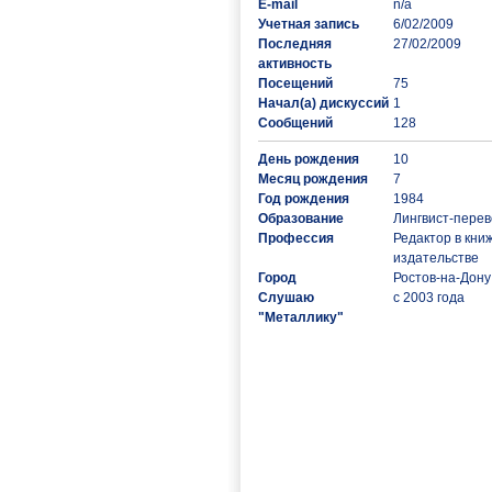
E-mail
n/a
Учетная запись
6/02/2009
Последняя
27/02/2009
активность
Посещений
75
Начал(а) дискуссий
1
Сообщений
128
День рождения
10
Месяц рождения
7
Год рождения
1984
Образование
Лингвист-перев
Профессия
Редактор в кни
издательстве
Город
Ростов-на-Дону
Слушаю
с 2003 года
"Металлику"