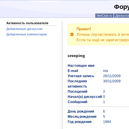
Фору
MetClub.ru
Дискусс
Активность пользователя
Привет!
Добавленные дискуссии
Хочешь поучаствовать в инте
Добавленные комментарии
Если ты ещё не зарегистрир
creeping
Настоящее имя
E-mail
n/a
Учетная запись
26/11/2009
Последняя
30/11/2009
активность
Посещений
2
Начал(а) дискуссий
0
Сообщений
1
День рождения
6
Месяц рождения
5
Год рождения
1984