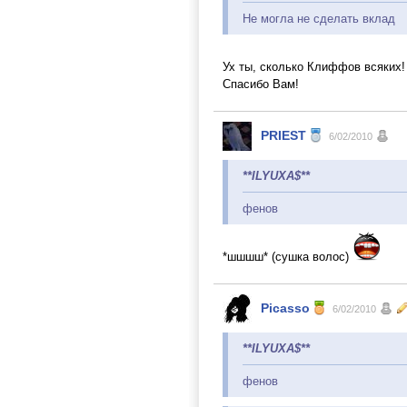
Не могла не сделать вклад
Ух ты, сколько Клиффов всяких
Спасибо Вам!
PRIEST
6/02/2010
**ILYUXA$**
фенов
*шшшш* (сушка волос)
Picasso
6/02/2010
**ILYUXA$**
фенов