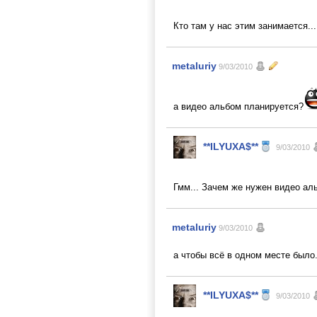
Кто там у нас этим занимается...
metaluriy
9/03/2010
а видео альбом планируется?
**ILYUXA$**
9/03/2010
Гмм... Зачем же нужен видео ал
metaluriy
9/03/2010
а чтобы всё в одном месте было.
**ILYUXA$**
9/03/2010