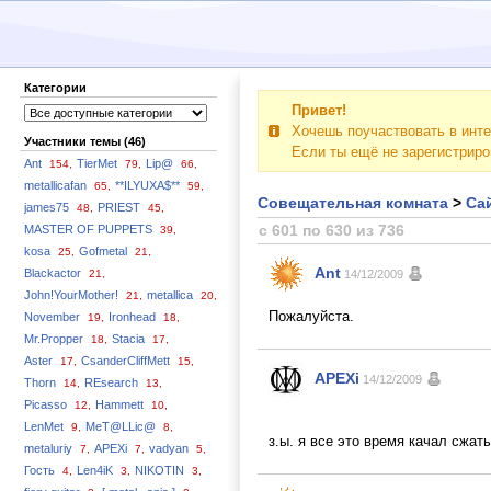
Категории
Привет!
Хочешь поучаствовать в инте
Участники темы (46)
Если ты ещё не зарегистрир
Ant
TierMet
Lip@
154,
79,
66,
metallicafan
**ILYUXA$**
65,
59,
Совещательная комната
>
Сай
james75
PRIEST
48,
45,
с 601 по 630 из 736
MASTER OF PUPPETS
39,
kosa
Gofmetal
25,
21,
Ant
Blackactor
21,
14/12/2009
John!YourMother!
metallica
21,
20,
Пожалуйста.
November
Ironhead
19,
18,
Mr.Propper
Stacia
18,
17,
Aster
CsanderCliffMett
17,
15,
APEXi
14/12/2009
Thorn
REsearch
14,
13,
Picasso
Hammett
12,
10,
LenMet
MeT@LLic@
9,
8,
з.ы. я все это время качал сжат
metaluriy
APEXi
vadyan
7,
7,
5,
Гость
Len4iK
NIKOTIN
4,
3,
3,