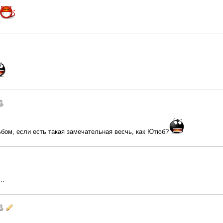
ьбом, если есть такая замечательная весчь, как Ютюб?
..