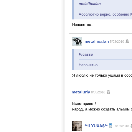
metallicafan
Абсолютно верно, особенно Ки
Непонятно...
metallicafan
5/03/2010
Picasso
Непонятно...
Я люблю не только ушами в особ
metaluriy
8/03/2010
Всем привет!
народ, а можно создать альбом 
**ILYUXA$**
8/03/2010