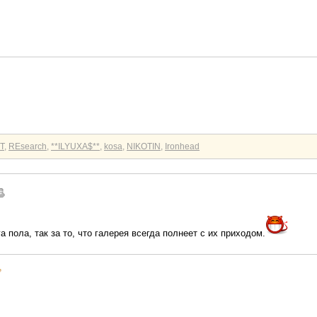
T
,
REsearch
,
**ILYUXA$**
,
kosa
,
NIKOTIN
,
Ironhead
 пола, так за то, что галерея всегда полнеет с их приходом.