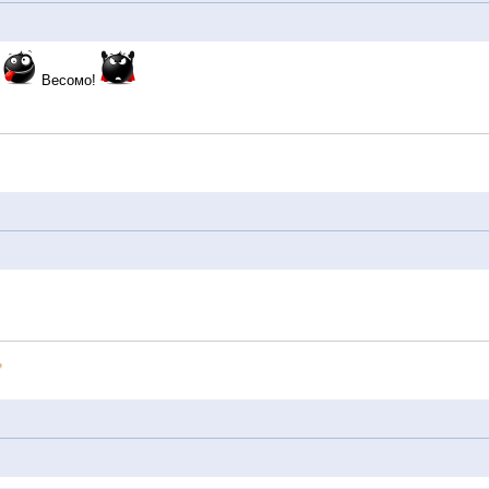
!
Весомо!