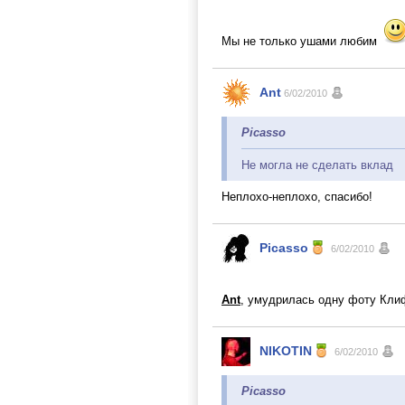
Мы не только ушами любим
Ant
6/02/2010
Picasso
Не могла не сделать вклад
Неплохо-неплохо, спасибо!
Picasso
6/02/2010
Ant
, умудрилась одну фоту Кли
NIKOTIN
6/02/2010
Picasso