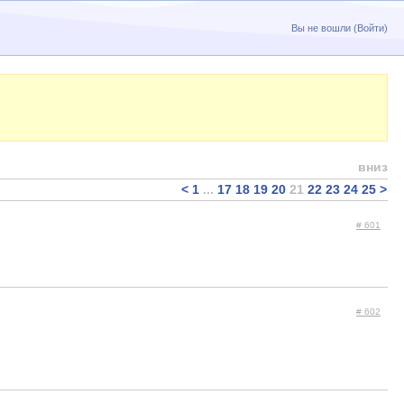
Вы не вошли (
Войти
)
вниз
<
1
...
17
18
19
20
21
22
23
24
25
>
# 601
# 602