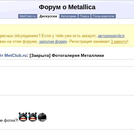
Форум о Metallica
MetClub.ru
Дискуссии
Категории
Поиск
Пользователи
ресных обсуждениях? Если у тебя уже есть аккаунт,
авторизируйся
.
ован на этом форуме,
заполни форму
. Регистрация занимает
1 минуту
!
т MetClub.ru
: [Закрыта] Фотогалерея Металлики
ые фотки?!