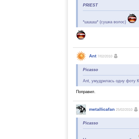
PRIEST
*шшшш* (сушка волос)
Ant
7/02/2010
Picasso
Ant, умудрилась одну фоту 
Поправил.
metallicafan
25/02/2010
Picasso