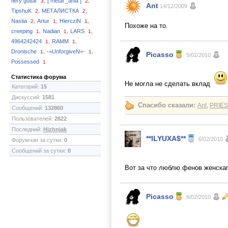
fiery guitar
[ metal _ania ]
3,
2,
Ant
14/12/2009
TipshuK
МЕТАЛИСТКА
2,
2,
Nastia
Artur
HiercziN
2,
1,
1,
Похоже на то.
creeping
Nadian
LARS
1,
1,
1,
4964242424
RAMM
1,
1,
Dronische
-=UnforgiveN=-
1,
1,
Picasso
5/02/2010
Possessed
1
Статистика форума
Не могла не сделать вклад
Категорий:
15
Дискуссий:
1581
Спасибо сказали:
Ant
,
PRIES
Сообщений:
132860
Пользователей:
2822
Последний:
Hizhnjak
**ILYUXA$**
6/02/2010
Форумчан за сутки:
0
Сообщений за сутки:
0
Вот за что люблю фенов женскага
Picasso
6/02/2010