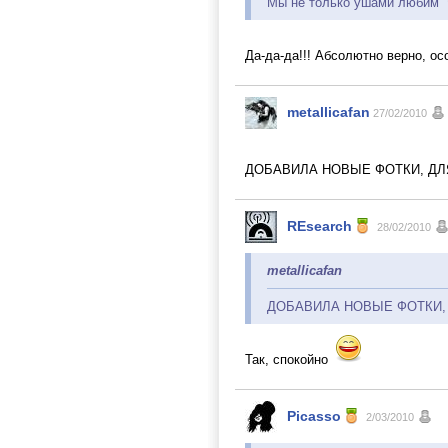
Мы не только ушами любим
Да-да-да!!! Абсолютно верно, осо
metallicafan
27/02/2010
ДОБАВИЛА НОВЫЕ ФОТКИ, ДЛ
REsearch
28/02/2010
metallicafan
ДОБАВИЛА НОВЫЕ ФОТКИ,
Так, спокойно
Picasso
2/03/2010