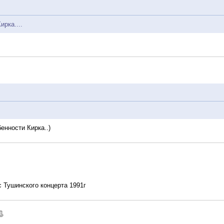
рка....
енности Кирка..)
с Тушинского концерта 1991г