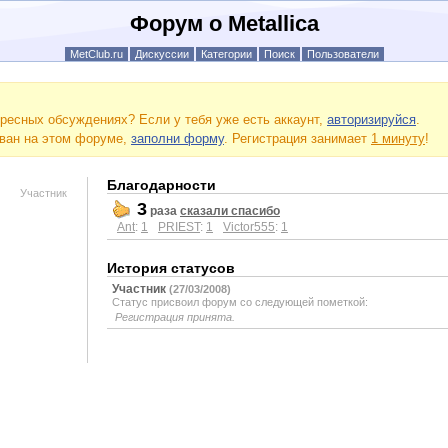
Форум о Metallica
MetClub.ru
Дискуссии
Категории
Поиск
Пользователи
ресных обсуждениях? Если у тебя уже есть аккаунт,
авторизируйся
.
ован на этом форуме,
заполни форму
. Регистрация занимает
1 минуту
!
Благодарности
Участник
3
раза
сказали спасибо
Ant
:
1
PRIEST
:
1
Victor555
:
1
История статусов
Участник
(27/03/2008)
Статус присвоил форум со следующей пометкой:
Регистрация принята.