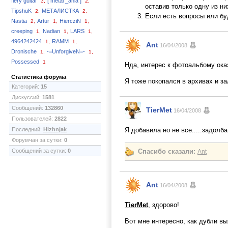
fiery guitar
[ metal _ania ]
3,
2,
оставив только одну из ни
TipshuK
МЕТАЛИСТКА
2,
2,
Если есть вопросы или бу
Nastia
Artur
HiercziN
2,
1,
1,
creeping
Nadian
LARS
1,
1,
1,
4964242424
RAMM
1,
1,
Ant
16/04/2008
Dronische
-=UnforgiveN=-
1,
1,
Possessed
1
Нда, интерес к фотоальбому ок
Статистика форума
Я тоже покопался в архивах и за
Категорий:
15
Дискуссий:
1581
Сообщений:
132860
TierMet
16/04/2008
Пользователей:
2822
Последний:
Hizhnjak
Я добавила но не все.....задолба
Форумчан за сутки:
0
Сообщений за сутки:
0
Спасибо сказали:
Ant
Ant
16/04/2008
TierMet
, здорово!
Вот мне интересно, как дубли в