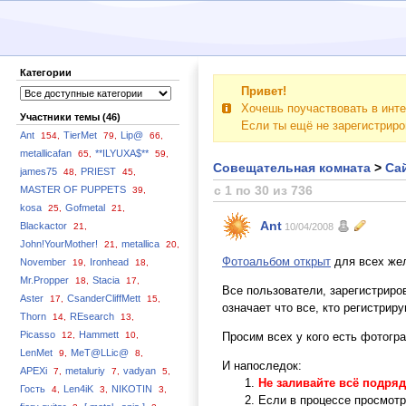
Категории
Привет!
Хочешь поучаствовать в инте
Участники темы (46)
Если ты ещё не зарегистрир
Ant
TierMet
Lip@
154,
79,
66,
metallicafan
**ILYUXA$**
65,
59,
Совещательная комната
>
Сай
james75
PRIEST
48,
45,
с 1 по 30 из 736
MASTER OF PUPPETS
39,
kosa
Gofmetal
25,
21,
Ant
Blackactor
21,
10/04/2008
John!YourMother!
metallica
21,
20,
Фотоальбом открыт
для всех же
November
Ironhead
19,
18,
Mr.Propper
Stacia
18,
17,
Все пользователи, зарегистриро
Aster
CsanderCliffMett
17,
15,
означает что все, кто регистрир
Thorn
REsearch
14,
13,
Picasso
Hammett
12,
10,
Просим всех у кого есть фотогр
LenMet
MeT@LLic@
9,
8,
И напоследок:
APEXi
metaluriy
vadyan
7,
7,
5,
Не заливайте всё подряд
Гость
Len4iK
NIKOTIN
4,
3,
3,
Если в процессе просмотр