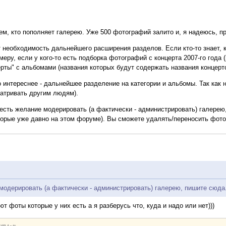
ем, кто пополняет галерею. Уже 500 фотографий залито и, я надеюсь, п
 необходимость дальнейшего расширения разделов. Если кто-то знает, к
еру, если у кого-то есть подборка фотографий с концерта 2007-го года 
рты" с альбомами (названия которых будут содержать названия концерто
о интереснее - дальнейшее разделение на категории и альбомы. Так как
атривать другим людям).
о есть желание модерировать (а фактически - администрировать) галере
торые уже давно на этом форуме). Вы сможете удалять/переносить фотог
 модерировать (а фактически - администрировать) галерею, пишите сюда
т фоты которые у них есть а я разберусь что, куда и надо или нет)))