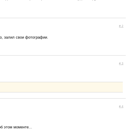
# 2
бо, залил свои фотографии.
# 3
# 4
б этом моменте...