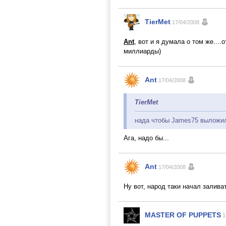
TierMet
17/04/2008
Ant
, вот и я думала о том же...
миллиарды)
Ant
17/04/2008
TierMet
нада чтобы James75 выложил
Ага, надо бы...
Ant
17/04/2008
Ну вот, народ таки начал залив
MASTER OF PUPPETS
1