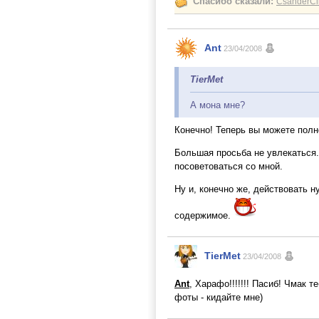
Спасибо сказали:
CsanderCli
Ant
23/04/2008
TierMet
А мона мне?
Конечно! Теперь вы можете пол
Большая просьба не увлекаться.
посоветоваться со мной.
Ну и, конечно же, действовать 
содержимое.
TierMet
23/04/2008
Ant
, Харафо!!!!!!! Пасиб! Чмак 
фоты - кидайте мне)