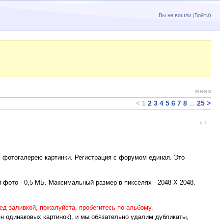
Вы не вошли (
Войти
)
вниз
<
1
2
3
4
5
6
7
8
...
25
>
# 1
в фотогалерею картинки. Регистрация с форумом единая. Это
фото - 0,5 МБ. Максимальный размер в пикселях - 2048 X 2048.
ед заливкой, пожалуйста, пробегитесь по альбому.
ён одинаковых картинок), и мы обязательно удалим дубликаты,