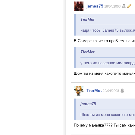
james75
18/04/2008
TierMet
нада чтобы James75 выложи
В Самаре какие-то проблемы с и
TierMet
у него их наверное миллиар
Шож ты из меня какого-то манья
TierMet
22/04/2008
james75
Шож ты из меня какого-то м
Почему маньяка???? Ты сам как-т