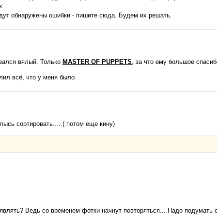
х.
дут обнаружены ошибки - пишите сюда. Будем их решать.
азался вялый. Только
MASTER OF PUPPETS
, за что ему большое спаси
лил всё, что у меня было.
лысь сортировать.....( потом еще кину)
ыявлять? Ведь со временем фотки начнут повторяться... Надо подумать о