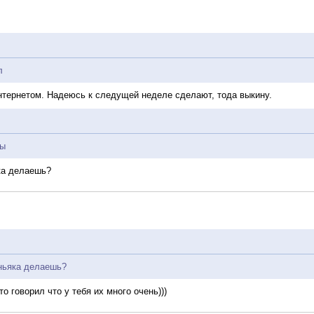
л
нтернетом. Надеюсь к следущей неделе сделают, тода выкину.
ды
ка делаешь?
аньяка делаешь?
о говорил что у тебя их много очень)))