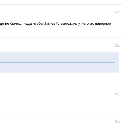
# 5
еще не было... нада чтобы James75 выложил, у него их наверное
# 6
# 7
# 8