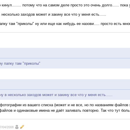
кинул........ потому что на самом деле просто это очень долго...... пока у
в несколько заходов может и закину все что у меня есть......
апку там "приколы" ну или еще как нибудь ее назови..... просто есть мно
ну папку там "приколы"
ну в несколько заходов может и закину все что у меня есть......
фотографии из вашего списка (может и не все, но по названиям файлов я
файлов и одинаковые имена не даёт заливать повторно. Так что тут бол
7/04/2008