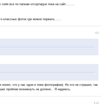
 себя все по папкам отсортирую пока на сайт..........
го классных фоток где можно поржать.......
# 9
 понял, что у нас одни и теже фотографии). Но это не страшно, так
ьших проблем возникнуть не должно... Я надеюсь.
# 10