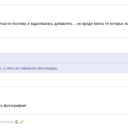
.отчасти поэтому и задолбалась добавлять....но вроде взяла те которых 
, у него их наверное миллиарды
ать фотографии!
7/04/2008