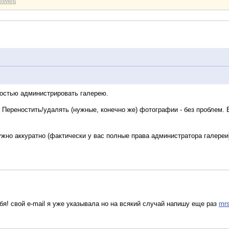
ffMett
ностью администрировать галерею.
 Переностить/удалять (нужные, конечно же) фотографии - без проблем.
нужно аккуратно (фактически у вас полные права администратора галер
тебя! свой e-mail я уже указывала но на всякий случай напишу еще раз
mrs