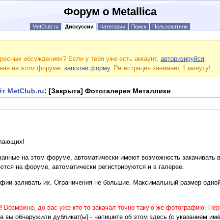
Форум о Metallica
MetClub.ru
Дискуссии
Категории
Поиск
Пользователи
ресных обсуждениях? Если у тебя уже есть аккаунт,
авторизируйся
.
ован на этом форуме,
заполни форму
. Регистрация занимает
1 минуту
!
т MetClub.ru
: [Закрыта] Фотогалерея Металлики
лающих!
ванные на этом форуме, автоматически имеют возможность закачивать 
уются на форуме, автоматически регистрируются и в галерее.
афии заливать их. Ограничения не большие. Максимальный размер одной 
!
Возможно, до вас уже кто-то закачал точно такую же фотографию. Пер
а вы обнаружили дубликат(ы) - напишите об этом здесь (с указанием им