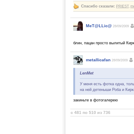
Спасибо сказали:
PRIEST
,
me
MeT@LLic@
28/09/2009
блин, пацан просто вылитый Кир
metallicafan
28/09/2009
LenMet
У меня есть фотка одна, толь
на ней детеныши Роба и Кирк
закиньте в фотогалерею
с 481 по 510 из 736