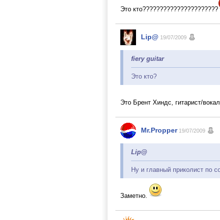
Это кто??????????????????????
Lip@
19/07/2009
fiery guitar
Это кто?
Это Брент Хиндс, гитарист/вока
Mr.Propper
19/07/2009
Lip@
Ну и главный приколист по с
Заметно.