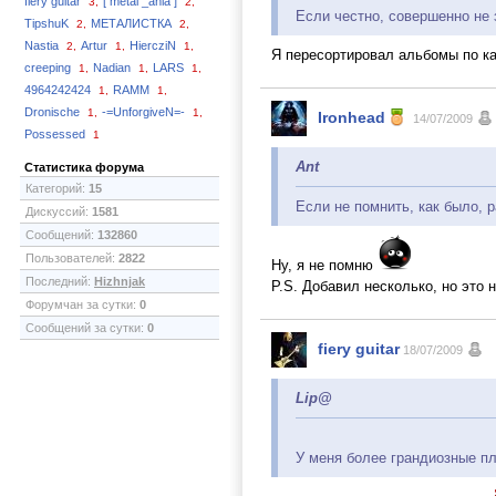
fiery guitar
[ metal _ania ]
3,
2,
Если честно, совершенно не
TipshuK
МЕТАЛИСТКА
2,
2,
Nastia
Artur
HiercziN
2,
1,
1,
Я пересортировал альбомы по ка
creeping
Nadian
LARS
1,
1,
1,
4964242424
RAMM
1,
1,
Dronische
-=UnforgiveN=-
1,
1,
Ironhead
14/07/2009
Possessed
1
Ant
Статистика форума
Категорий:
15
Если не помнить, как было, 
Дискуссий:
1581
Сообщений:
132860
Пользователей:
2822
Ну, я не помню
Последний:
Hizhnjak
P.S. Добавил несколько, но это 
Форумчан за сутки:
0
Сообщений за сутки:
0
fiery guitar
18/07/2009
Lip@
У меня более грандиозные п