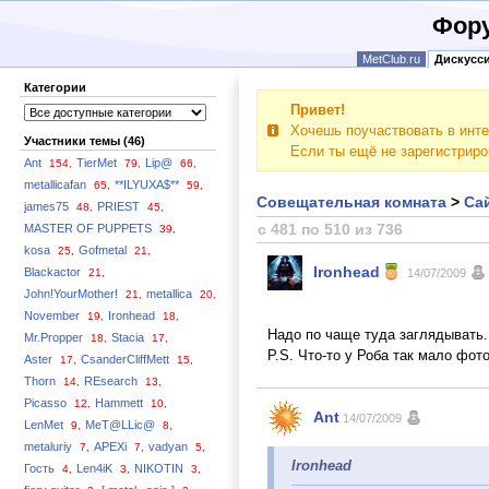
Фору
MetClub.ru
Дискусс
Категории
Привет!
Хочешь поучаствовать в инте
Участники темы (46)
Если ты ещё не зарегистрир
Ant
TierMet
Lip@
154,
79,
66,
metallicafan
**ILYUXA$**
65,
59,
Совещательная комната
>
Сай
james75
PRIEST
48,
45,
с 481 по 510 из 736
MASTER OF PUPPETS
39,
kosa
Gofmetal
25,
21,
Ironhead
Blackactor
21,
14/07/2009
John!YourMother!
metallica
21,
20,
November
Ironhead
19,
18,
Надо по чаще туда заглядывать.
Mr.Propper
Stacia
18,
17,
P.S. Что-то у Роба так мало фот
Aster
CsanderCliffMett
17,
15,
Thorn
REsearch
14,
13,
Picasso
Hammett
12,
10,
Ant
14/07/2009
LenMet
MeT@LLic@
9,
8,
metaluriy
APEXi
vadyan
7,
7,
5,
Ironhead
Гость
Len4iK
NIKOTIN
4,
3,
3,