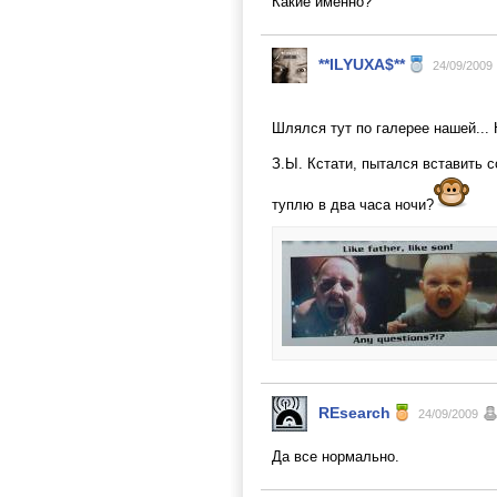
Какие именно?
**ILYUXA$**
24/09/2009
Шлялся тут по галерее нашей... 
З.Ы. Кстати, пытался вставить с
туплю в два часа ночи?
REsearch
24/09/2009
Да все нормально.