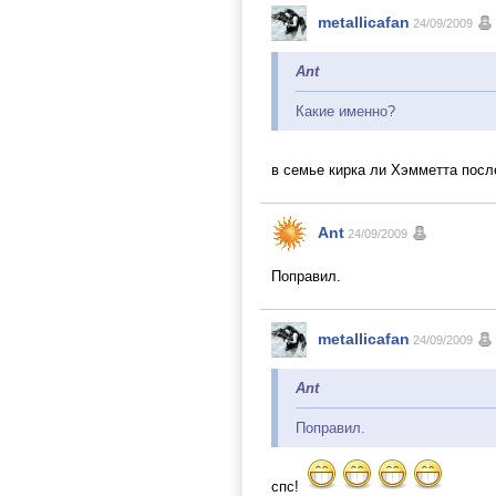
metallicafan
24/09/2009
Ant
Какие именно?
в семье кирка ли Хэмметта пос
Ant
24/09/2009
Поправил.
metallicafan
24/09/2009
Ant
Поправил.
спс!