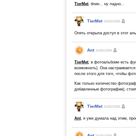
TierMet
, блин... ну ладно...
TierMet
15/05/2008
Опять открыла доступ в этот ал
Ant
15/05/2008
TierMet
, в фотоальбоме есть фу
возможноть). Она настраивается
после этого для того, чтобы фо
Как только количество фотограф
добавленные фотографии), стоит
TierMet
15/05/2008
Ant
, я уже думала над этим, пр
Ant
15/05/2008