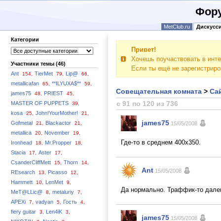
Фору
MetClub.ru
Дискусс
Категории
Привет!
Хочешь поучаствовать в инте
Участники темы (46)
Если ты ещё не зарегистрир
Ant
TierMet
Lip@
154,
79,
66,
metallicafan
**ILYUXA$**
65,
59,
Совещательная комната
>
Сай
james75
PRIEST
48,
45,
с 91 по 120 из 736
MASTER OF PUPPETS
39,
kosa
John!YourMother!
25,
21,
james75
Gofmetal
Blackactor
21,
21,
15/05/2008
metallica
November
20,
19,
Где-то в среднем 400х350.
Ironhead
Mr.Propper
18,
18,
Stacia
Aster
17,
17,
CsanderCliffMett
Thorn
15,
14,
Ant
15/05/2008
REsearch
Picasso
13,
12,
Hammett
LenMet
10,
9,
Да нормально. Траффик-то далек
MeT@LLic@
metaluriy
8,
7,
APEXi
vadyan
Гость
7,
5,
4,
fiery guitar
Len4iK
3,
3,
james75
15/05/2008