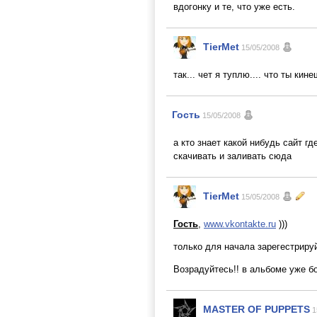
вдогонку и те, что уже есть.
TierMet
15/05/2008
так... чет я туплю.... что ты кин
Гость
15/05/2008
а кто знает какой нибудь сайт г
скачивать и заливать сюда
TierMet
15/05/2008
Гость
,
www.vkontakte.ru
)))
только для начала зарегестрируй
Возрадуйтесь!! в альбоме уже б
MASTER OF PUPPETS
1