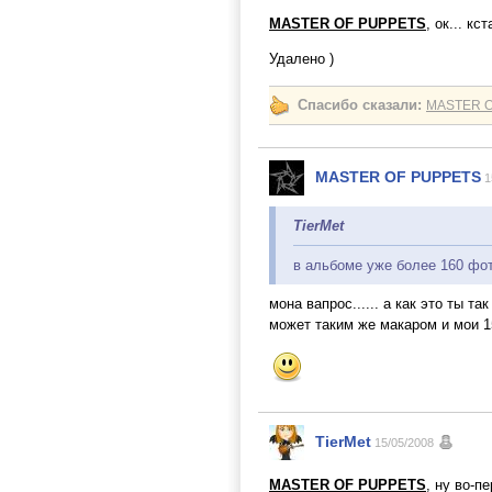
MASTER OF PUPPETS
, ок... к
Удалено )
Спасибо сказали:
MASTER 
MASTER OF PUPPETS
1
TierMet
в альбоме уже более 160 фот
мона вапрос...... а как это ты та
может таким же макаром и мои 
TierMet
15/05/2008
MASTER OF PUPPETS
, ну во-п