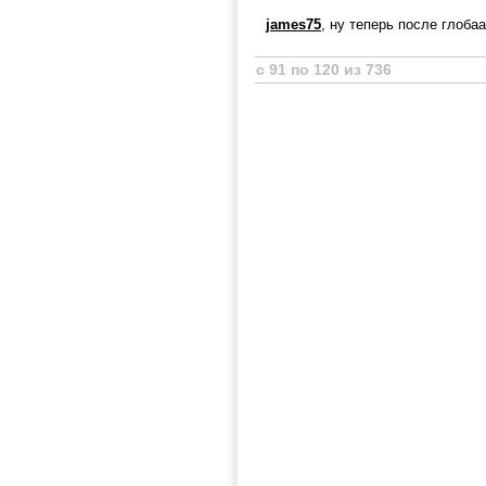
james75
, ну теперь после глобаа
с 91 по 120 из 736