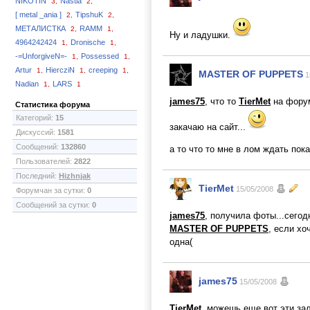
NIKOTIN
Nastia
3,
2,
[ metal _ania ]
TipshuK
2,
2,
МЕТАЛИСТКА
RAMM
2,
1,
Ну и ладушки.
4964242424
Dronische
1,
1,
-=UnforgiveN=-
Possessed
1,
1,
Artur
HiercziN
creeping
1,
1,
1,
MASTER OF PUPPETS
1
Nadian
LARS
1,
1
james75
, что то
TierMet
на форум
Статистика форума
Категорий:
15
закачаю на сайт...
Дискуссий:
1581
Сообщений:
132860
а то что то мне в лом ждать пок
Пользователей:
2822
Последний:
Hizhnjak
TierMet
15/05/2008
Форумчан за сутки:
0
Сообщений за сутки:
0
james75
, получила фоты...сегод
MASTER OF PUPPETS
, если хо
одна(
james75
15/05/2008
TierMet
, можешь еще вот эти зал