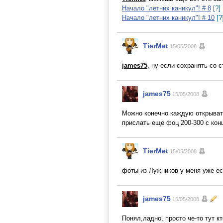
Начало "летних каникул"! # 8
[?]
Начало "летних каникул"! # 10
[?
TierMet
15/05/2008
james75
, ну если сохранять со 
james75
15/05/2008
Можно конечно каждую открывать
прислать еще фоц 200-300 с кон
TierMet
15/05/2008
фоты из Лужников у меня уже есть
james75
15/05/2008
Понял,ладно, просто че-то тут к