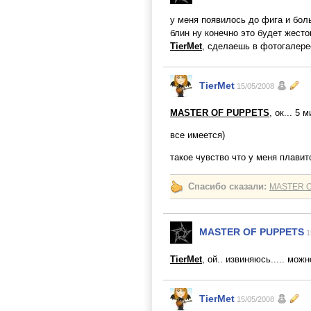
у меня появилось до фига и больш
блин ну конечно это будет жесто
TierMet
, сделаешь в фотогалере
TierMet
15/05/2008
MASTER OF PUPPETS
, ок... 5 м
все имеется)
такое чувство что у меня плавитс
Спасибо сказали:
MASTER 
MASTER OF PUPPETS
1
TierMet
, ой.. извиняюсь..... мож
TierMet
15/05/2008