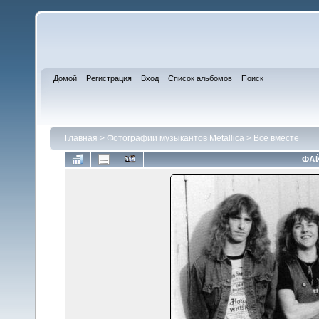
Домой
Регистрация
Вход
Список альбомов
Поиск
Главная
>
Фотографии музыкантов Metallica
>
Все вместе
ФАЙ