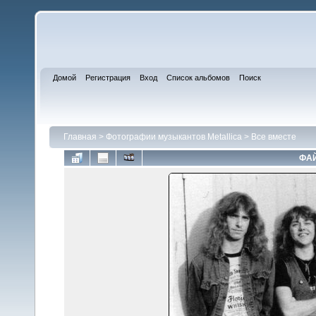
Домой
Регистрация
Вход
Список альбомов
Поиск
Главная
>
Фотографии музыкантов Metallica
>
Все вместе
ФАЙ