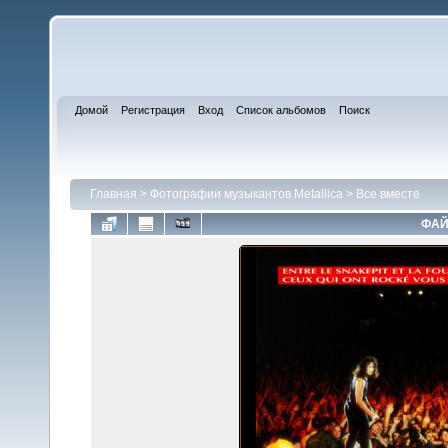
Домой
Регистрация
Вход
Список альбомов
Поиск
Главная
>
Фотографии музыкантов Metallica
>
Все вместе
ФАЙ