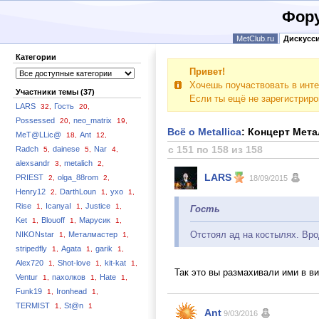
Фору
MetClub.ru
Дискусс
Категории
Привет!
Хочешь поучаствовать в инте
Участники темы (37)
Если ты ещё не зарегистрир
LARS
Гость
32,
20,
Possessed
neo_matrix
20,
19,
Всё о Metallica
: Концерт Мета
MeT@LLic@
Ant
18,
12,
с 151 по 158 из 158
Radch
dainese
Nar
5,
5,
4,
alexsandr
metalich
3,
2,
LARS
PRIEST
olga_88rom
2,
2,
18/09/2015
Henry12
DarthLoun
yxo
2,
1,
1,
Rise
IcanyaI
Justice
1,
1,
1,
Гость
Ket
Blouoff
Марусик
1,
1,
1,
Отстоял ад на костылях. Вро
NIKONstar
Металмастер
1,
1,
stripedfly
Agata
garik
1,
1,
1,
Alex720
Shot-love
kit-kat
1,
1,
1,
Так это вы размахивали ими в в
Ventur
пахолков
Hate
1,
1,
1,
Funk19
Ironhead
1,
1,
TERMIST
St@n
1,
1
Ant
9/03/2016