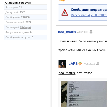
Статистика форума
Категорий:
15
Сообщение модератор
Дискуссий:
1581
Vancouver 24,25.08.2012 
Сообщений:
132860
Пользователей:
2822
Последний:
Hizhnjak
neo_matrix
7/06/2016
Форумчан за сутки:
0
Сообщений за сутки:
0
Всем привет, было неописуемо п
трек-листы или их сканы? Очень
LARS
7/06/2016
neo_matrix
, есть такое