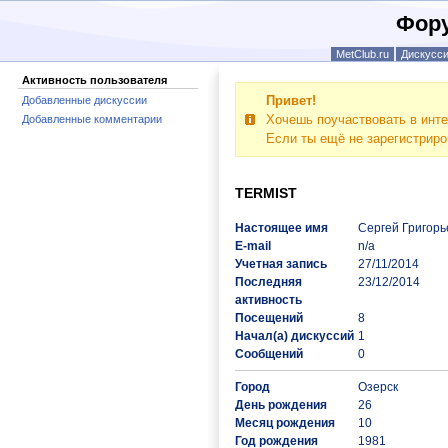
Фору
MetClub.ru
Дискусс
Активность пользователя
Привет!
Добавленные дискуссии
Хочешь поучаствовать в инте
Добавленные комментарии
Если ты ещё не зарегистрир
TERMIST
Настоящее имя
Сергей Григорь
E-mail
n/a
Учетная запись
27/11/2014
Последняя
23/12/2014
активность
Посещений
8
Начал(а) дискуссий
1
Сообщений
0
Город
Озерск
День рождения
26
Месяц рождения
10
Год рождения
1981