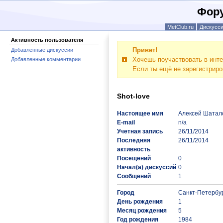
Фору
MetClub.ru
Дискусс
Активность пользователя
Привет!
Добавленные дискуссии
Хочешь поучаствовать в инте
Добавленные комментарии
Если ты ещё не зарегистрир
Shot-love
Настоящее имя
Алексей Шатал
E-mail
n/a
Учетная запись
26/11/2014
Последняя
26/11/2014
активность
Посещений
0
Начал(а) дискуссий
0
Сообщений
1
Город
Санкт-Петербу
День рождения
1
Месяц рождения
5
Год рождения
1984