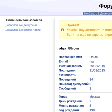
Фору
MetClub.ru
Дискусс
Активность пользователя
Привет!
Добавленные дискуссии
Хочешь поучаствовать в инте
Добавленные комментарии
Если ты ещё не зарегистрир
olga_88rom
Настоящее имя
Ольга
E-mail
n/a
Учетная запись
25/08/2015
Последняя
31/08/2015
активность
Посещений
14
Начал(а) дискуссий
0
Сообщений
2
Город
Москва
День рождения
2
Месяц рождения
5
Год рождения
1988