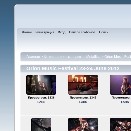
Домой
Регистрация
Вход
Список альбомов
Поиск
Главная
>
Фотографии с концертов Metallica
>
Orion Music Fes
Orion Music Festival 23-24 June 2012
Просмотров: 1336
Просмотров: 1347
Просмотров:
LARS
LARS
LARS