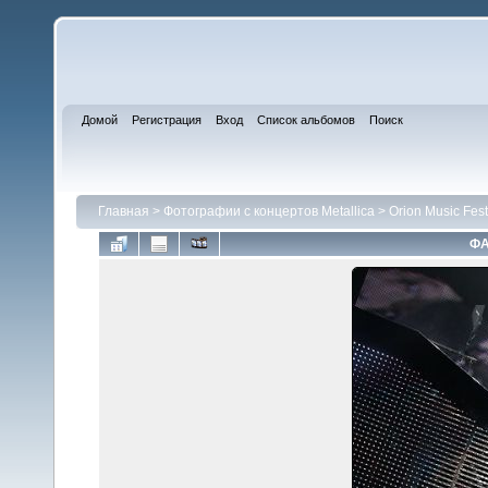
Домой
Регистрация
Вход
Список альбомов
Поиск
Главная
>
Фотографии с концертов Metallica
>
Orion Music Fes
ФА