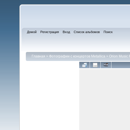
Домой
Регистрация
Вход
Список альбомов
Поиск
Главная
>
Фотографии с концертов Metallica
>
Orion Music 