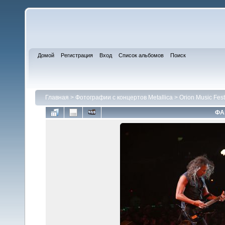
Домой
Регистрация
Вход
Список альбомов
Поиск
Главная
>
Фотографии с концертов Metallica
>
Orion Music Fes
ФА