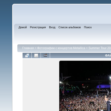
Домой
Регистрация
Вход
Список альбомов
Поиск
Главная
>
Фотографии с концертов Metallica
>
Summer Tour 20
ФАЙ