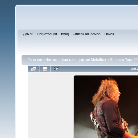
Домой
Регистрация
Вход
Список альбомов
Поиск
Главная
>
Фотографии с концертов Metallica
>
Summer Tour 20
ФАЙ