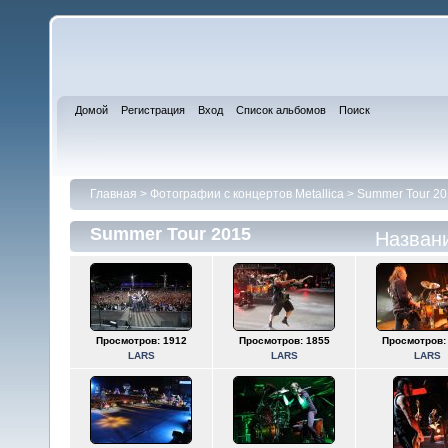
Домой
Регистрация
Вход
Список альбомов
Поиск
Главная
>
Фотографии с концертов Metallica
>
Summer Tour 20
Summer Tour 2015
Назван
Просмотров: 1912
Просмотров: 1855
Просмотров:
LARS
LARS
LARS