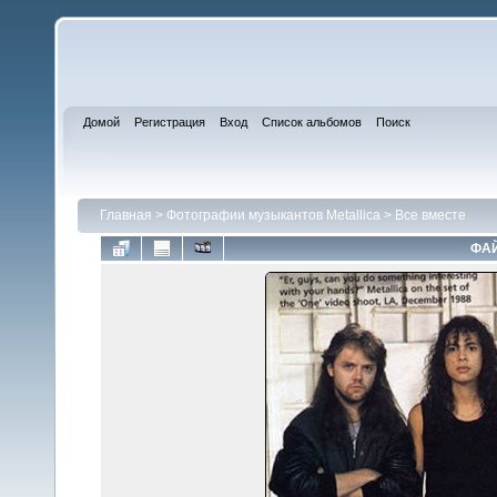
Домой
Регистрация
Вход
Список альбомов
Поиск
Главная
>
Фотографии музыкантов Metallica
>
Все вместе
ФАЙ