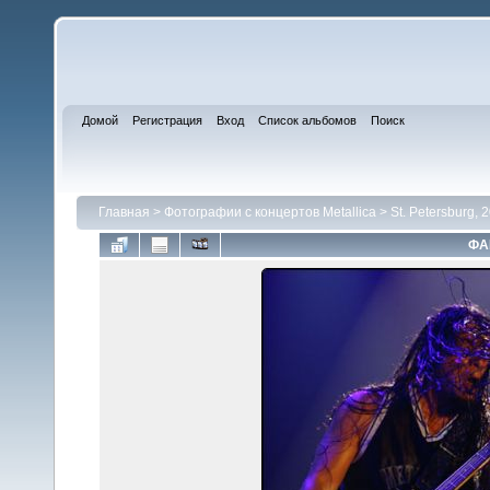
Домой
Регистрация
Вход
Список альбомов
Поиск
Главная
>
Фотографии с концертов Metallica
>
St. Petersburg, 
ФА