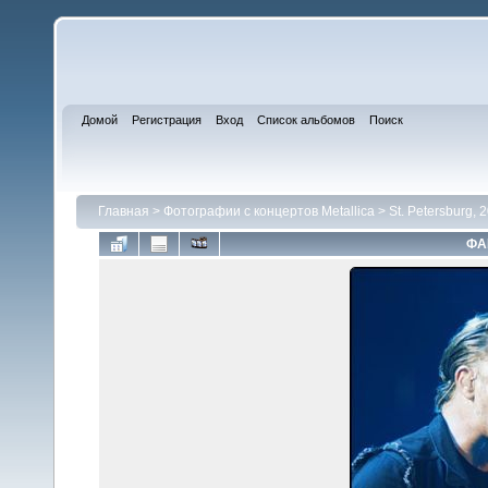
Домой
Регистрация
Вход
Список альбомов
Поиск
Главная
>
Фотографии с концертов Metallica
>
St. Petersburg, 
ФА