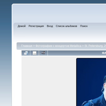
Домой
Регистрация
Вход
Список альбомов
Поиск
Главная
>
Фотографии с концертов Metallica
>
St. Petersburg, 
ФА