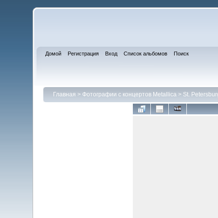
Домой
Регистрация
Вход
Список альбомов
Поиск
Главная
>
Фотографии с концертов Metallica
>
St. Petersbur