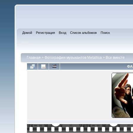
Домой
Регистрация
Вход
Список альбомов
Поиск
Главная
>
Фотографии музыкантов Metallica
>
Все вместе
ФА