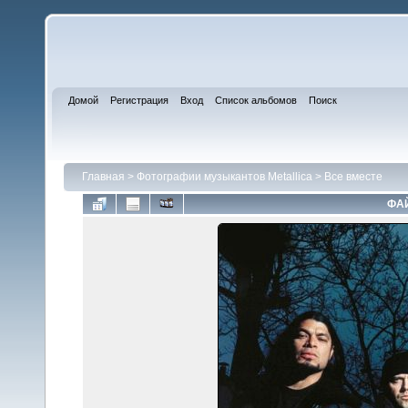
Домой
Регистрация
Вход
Список альбомов
Поиск
Главная
>
Фотографии музыкантов Metallica
>
Все вместе
ФАЙ