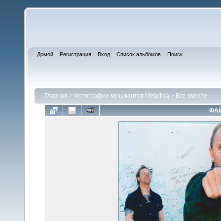
Домой
Регистрация
Вход
Список альбомов
Поиск
Главная
>
Фотографии музыкантов Metallica
>
Все вместе
ФАЙ