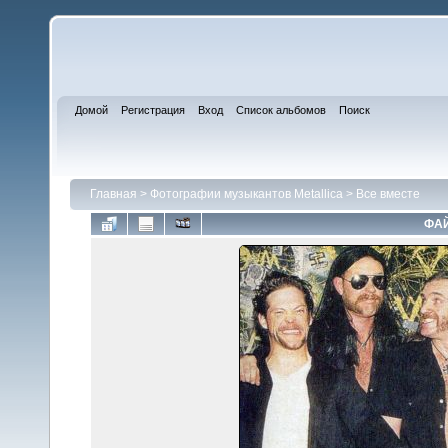
Домой
Регистрация
Вход
Список альбомов
Поиск
Главная
>
Фотографии музыкантов Metallica
>
Все вместе
ФАЙ