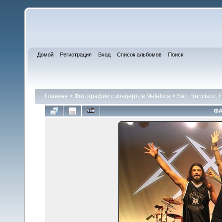
Домой
Регистрация
Вход
Список альбомов
Поиск
Главная
>
Фотографии с концертов Metallica
>
San Francisco, F
ФА