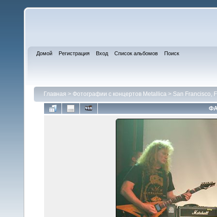
Домой
Регистрация
Вход
Список альбомов
Поиск
Главная
>
Фотографии с концертов Metallica
>
San Francisco, F
ФА