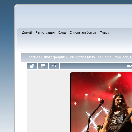
Домой
Регистрация
Вход
Список альбомов
Поиск
Главная
>
Фотографии с концертов Metallica
>
San Francisco, F
ФА