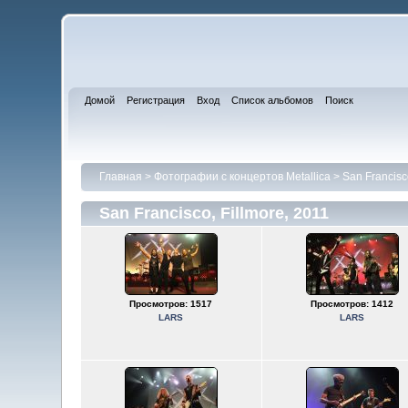
Домой
Регистрация
Вход
Список альбомов
Поиск
Главная
>
Фотографии с концертов Metallica
>
San Francisco
San Francisco, Fillmore, 2011
Просмотров: 1517
Просмотров: 1412
LARS
LARS