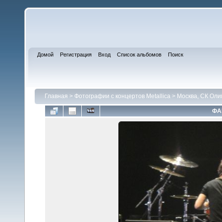
Домой
Регистрация
Вход
Список альбомов
Поиск
Главная
>
Фотографии с концертов Metallica
>
Москва, СК Оли
ФА