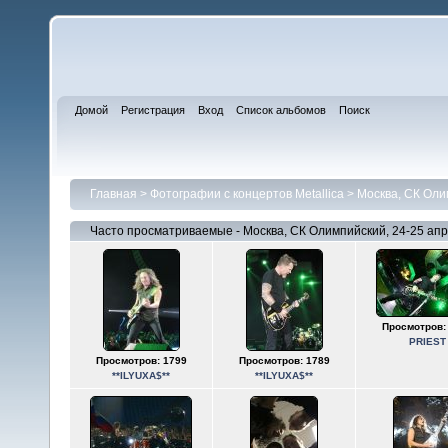
Домой
Регистрация
Вход
Список альбомов
Поиск
Главная
>
Фотографии с концертов Metallica
>
Москва, СК Оли
Часто просматриваемые - Москва, СК Олимпийский, 24-25 ап
Просмотров:
PRIEST
Просмотров: 1799
Просмотров: 1789
**ILYUXA$**
**ILYUXA$**