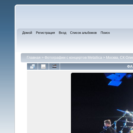
Домой
Регистрация
Вход
Список альбомов
Поиск
Главная
>
Фотографии с концертов Metallica
>
Москва, СК Оли
ФА