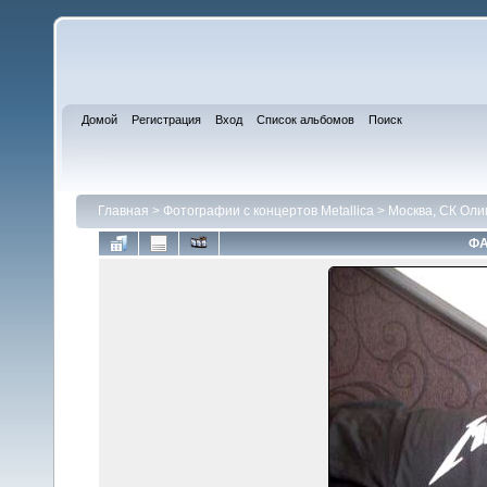
Домой
Регистрация
Вход
Список альбомов
Поиск
Главная
>
Фотографии с концертов Metallica
>
Москва, СК Оли
ФА