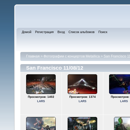
Домой
Регистрация
Вход
Список альбомов
Поиск
Главная
>
Фотографии с концертов Metallica
>
San Francisco 1
San Francisco 11/08/12
Просмотров: 1402
Просмотров: 1374
Просмотров:
LARS
LARS
LARS