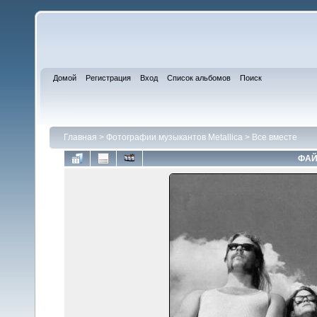
Домой
Регистрация
Вход
Список альбомов
Поиск
Главная
>
Фотографии музыкантов Metallica
>
Все вместе
ФАЙ